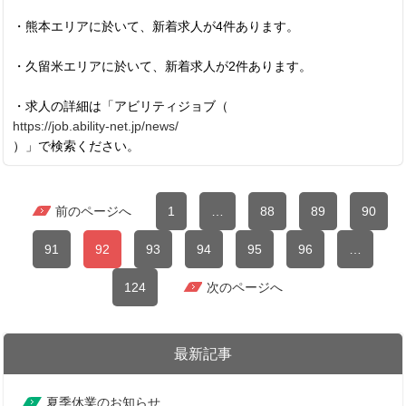
・熊本エリアに於いて、新着求人が4件あります。
・久留米エリアに於いて、新着求人が2件あります。
・求人の詳細は「アビリティジョブ（
https://job.ability-net.jp/news/
）」で検索ください。
前のページへ
1
…
88
89
90
91
92
93
94
95
96
…
124
次のページへ
最新記事
夏季休業のお知らせ